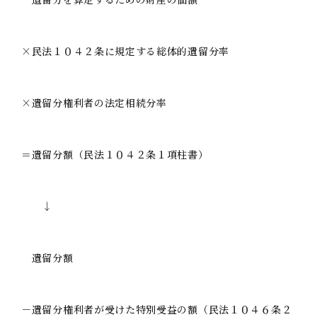
×民法１０４２条に規定する総体的遺留分率
×遺留分権利者の法定相続分率
＝遺留分額（民法１０４２条１項柱書）
↓
遺留分額
－遺留分権利者が受けた特別受益の額（民法１０４６条２