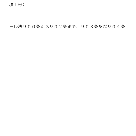
項１号）
－民法９００条から９０２条まで、９０３条及び９０４条
の規定により算定した相続分に応じて遺留分権利者が取得
すべき遺産の価額（民法１０４６条２項２号）
＋被相続人が相続開始の時において有した債務のうち、民
法８９９条の規定により遺留分権利者が承継する債務（民
法１０４６条２項３号
＝遺留分侵害額