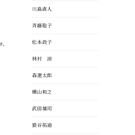
川島直人
斉藤聡子
松本政子
す。
林村 涼
森遼太郎
横山和之
武田雄司
狼谷拓迪