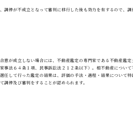
、調停が不成立となって審判に移行した後も効力を有するので、調
合意が成立しない場合には、不動産鑑定の専門家である不動産鑑定
家事法６４条１項、民事訴訟法２１２条以下）。相不動産について
選任して行った鑑定の結果は、評価の手法・過程・結果について特
て調停及び審判をすることが認められます。