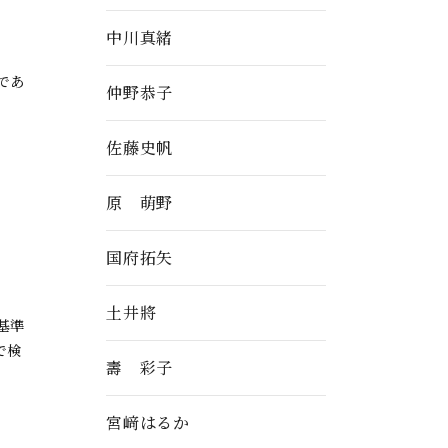
中川真緒
であ
仲野恭子
佐藤史帆
原 萌野
国府拓矢
土井將
基準
で検
壽 彩子
宮﨑はるか