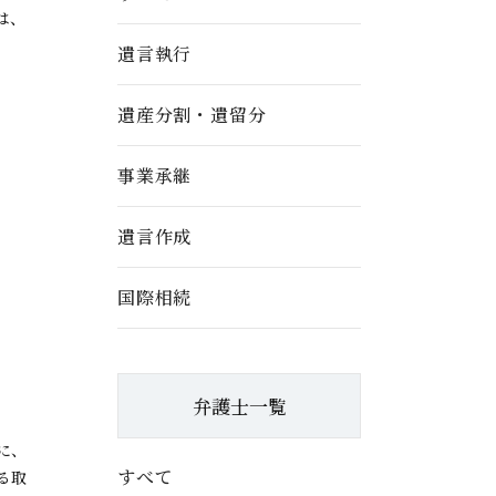
は、
遺言執行
遺産分割・遺留分
事業承継
遺言作成
国際相続
弁護士一覧
に、
すべて
る取