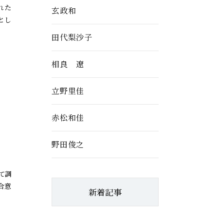
れた
玄政和
とし
田代梨沙子
相良 遼
立野里佳
赤松和佳
野田俊之
て調
合意
新着記事