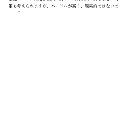
策も考えられますが、ハードルが高く、現実的ではないで
しょう。
上記①及び②の対策を講じるにあたっては、法的手続や遺
留分相当額の算定、遺言書の作成など、専門的な知識を要
しますので、是非弁護士にご相談ください。
弁護士：
森遼太郎
前のページ
次のページ
一覧に戻る
キーワード検索